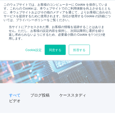
このウェブサイトでは、お客様のコンピューターに Cookie を保存していま
す。これらの Cookie は、本ウェブサイトでのご利用体験を向上させるととも
に、本ウェブサイトおよびその他のメディアを通じて、よりお客様に合わせた
サービスを提供するために使用されます。当社が使用する Cookie の詳細につ
いては、プライバシーポリシーをご覧ください。
当サイトにアクセスされた際、お客様の情報を追跡することはありま
せん。ただし、お客様の設定内容を保持し、次回以降同じ選択を繰り
返し求められないようにするため、必要最小限の Cookie を1つだけ使
用します。
自動化された相互運用性テストリ
Cookie設定
同意する
拒否する
ソース (4)
すべて
ブログ投稿
ケーススタディ
ビデオ