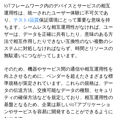
IoT
フレ
ー
ムワ
ー
ク
内
のデバイスとサ
ー
ビスの相互
運用性は、統一されたユ
ー
ザ
ー
体
験
に不可欠であ
り、
テスト
/
品質
保証環境にとって重要な意味を持
ちます。シ
ー
ムレスな相互運用性がなければ、ユ
ー
ザ
ー
は、デ
ー
タを正確に共有したり、意味のある方
法で相互作用したりできない互換性のない複
数
のシ
ステムに
対処
しなければならず、時間とリソ
ー
スの
無駄遣いにつながってしまいます。
そのため、機器やサ
ー
ビス間の通信や相互運用性を
向上させるた
めに、ベンダ
ー
を超えたさまざまな標
準規格が策定されています。これらの規格は、デ
ー
タの
伝
送方法、交換可能なデ
ー
タの種類、セキュリ
ティの確保方法などを規定しており、相互運用性の
基盤となるため、企業は新しい
IoT
アプリケ
ー
ショ
ンやサ
ー
ビスを容易に開
発
することができるように