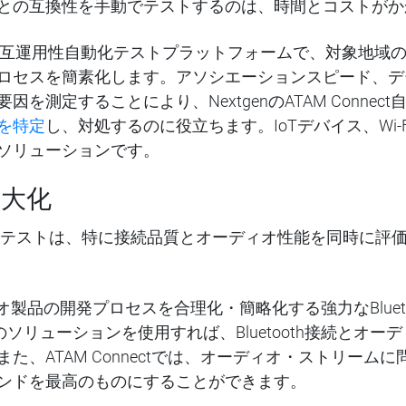
との互換性を手動でテストするのは、時間とコストがか
xtgenの相互運用性自動化テストプラットフォームで、対象
ロセスを簡素化します。アソシエーションスピード、デ
を測定することにより、NextgenのATAM Conne
を特定
し、対処するのに役立ちます。IoTデバイス、Wi-
ソリューションです。
最大化
バイスのテストは、特に接続品質とオーディオ性能を同時に
hオーディオ製品の開発プロセスを合理化・簡略化する強力なBlu
nのソリューションを使用すれば、Bluetooth接続とオ
た、ATAM Connectでは、オーディオ・ストリーム
ンドを最高のものにすることができます。