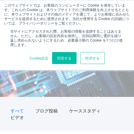
このウェブサイトでは、お客様のコンピューターに Cookie を保存していま
す。これらの Cookie は、本ウェブサイトでのご利用体験を向上させるととも
に、本ウェブサイトおよびその他のメディアを通じて、よりお客様に合わせた
サービスを提供するために使用されます。当社が使用する Cookie の詳細につ
いては、プライバシーポリシーをご覧ください。
当サイトにアクセスされた際、お客様の情報を追跡することはありま
せん。ただし、お客様の設定内容を保持し、次回以降同じ選択を繰り
返し求められないようにするため、必要最小限の Cookie を1つだけ使
用します。
自動化された相互運用性テストリ
Cookie設定
同意する
拒否する
ソース (2)
すべて
ブログ投稿
ケーススタディ
ビデオ