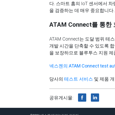
다
.
스마트
홈의
IoT
센서에서
차
을
검증하는
데
매우
중요합니다
.
ATAM Connect
를
통한
ATAM Connect
는 도달
범위
테스
개발
시간을
단축할
수
있도록
합
을
보장하므로
블루투스
지원
제
넥스젠의
ATAM Connect test au
당사의
테스트 서비스
및 제품 
공유게시물: