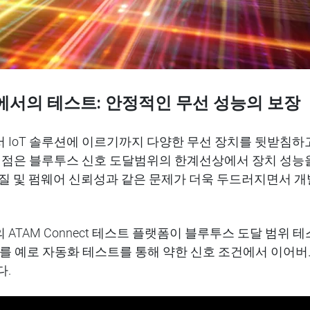
에서의
테스트
:
안정적인
무선
성능의
보장
서
IoT
솔루션에
이르기까지
다양한
무선
장치를
뒷받침하
점은
블루투스 신호 도달
범위의
한계선상에서 장치
성능
질
및
펌웨어
신뢰성과
같은
문제가
더욱
두
드러
지면서
개
의
ATAM Connect
테스트
플랫폼이
블루투스 도달
범위 테
를
예로
자동화
테스트를
통해
약한
신호
조건에서
이어버
다
.