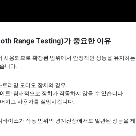
ooth Range Testing)
가
중요한
이유
서
사용되므로
확장된
범위에서
안정적인
성능을
유지하는
습니다
.
스트리밍
오디오
장치의
경우
.
이트
:
잠재적으로
장치가
작동하지
않을
수
있습니다
.
어지고
사용자를
실망시킵니다
.
디바이스가
작동
범위의
경계선상에서도
일관된
성능을
제