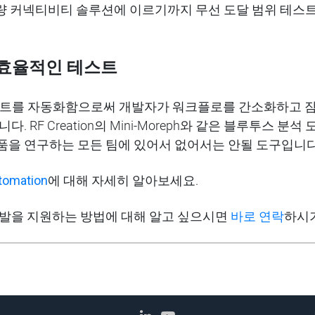
량 커넥티비티
솔루션에
이르기까지 무선 도달
범위
테스
효율적인
테스트
트를
자동화함으로써
개발자가
워크플로를
간소화하고
니다
.
RF Creation
의
Mini-Moreph
와
같은
블루투스
분석
품을
연구하는
모든
팀에
있어서
없어서
는
안될
도구입니
tomation
에 대해
자세히
알아보세요
.
개발을 지원하는 방법에 대해 알고 싶으시면
바로 연락
하시