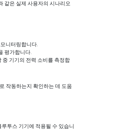
과
같은
실제
사용자의
시나리오
모니터링
합니다
.
을
평가합니다
.
작
중
기기의
전력
소비를
측정
합
로
작동하는지
확인하는
데
도움
블루투스 기기에
적용될 수 있습니