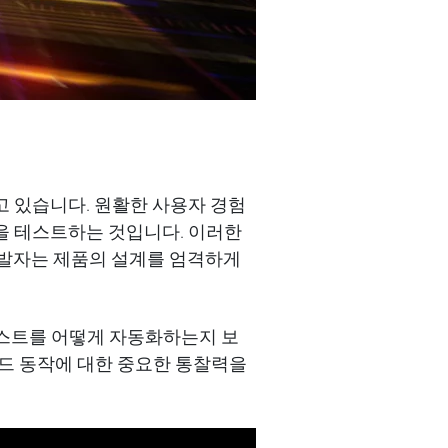
고 있습니다
.
원활한
사용자
경험
을
테스트하는
것입니다
.
이러한
발자는
제품의
설계를
엄격하게
스트를 어떻게 자동화하는지 보
드
동작
에
대한
중요한
통찰력을