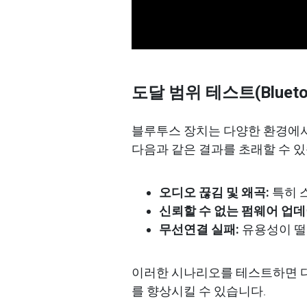
도달
범위
테스트
(Bluet
블루투스
장치는
다양한
환경에
다음과
같은
결과를
초래할
수
있
오디오
끊
김
및
왜곡
:
특히
신뢰할
수
없는
펌웨어
업데
무선연결
실패
:
유용성이
떨
이러한
시나리오를
테스트하면
를
향상시킬
수
있습니다
.