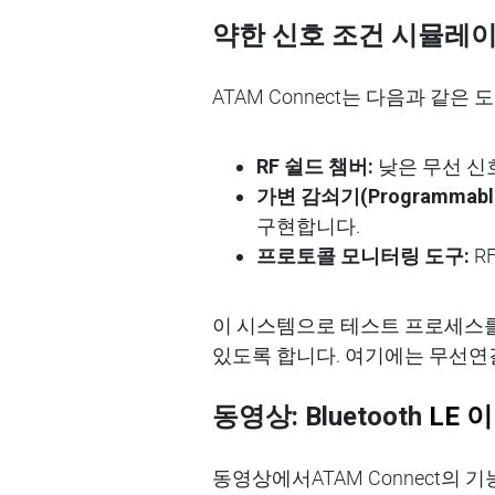
약한
신호
조건
시뮬레
ATAM Connect는 다음과 
RF
쉴드
챔버
:
낮은 무선 신
가변
감쇠기
(Programmable
구현
합니다
.
프로토콜
모니터링
도구
:
RF
이
시스템으로 테스트 프로세스
있도록
합니다
.
여기에는
무선
연
동영상
:
Bluetooth
LE
이
동영상에서
ATAM Connect
의
기