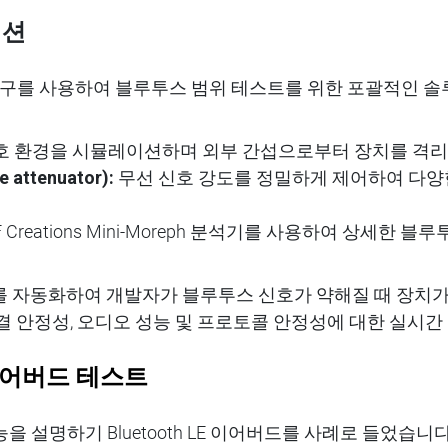
이션
같은 도구를 사용하여 블루투스 범위 테스트를 위한 포괄적인 
호
환경을
시뮬레이션하며
외부
간섭으로부터
장치를
격리
 attenuator):
무선
신호
강도를
정밀하게
제어하여
다양
 Creations
Mini-Moreph
분석기를 사용하여
상세한
블루
를
자동화하여
개발자가
블루투스
신호
가
약해질
때
장치
결
안정성
,
오디오
성능
및
프로토콜
안정성
에
대한
실시간
어
버드
테스트
능을
설명하기
Bluetooth
LE
이어
버드를 사례로 들었습니다