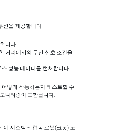
솔루션을 제공합니다.
합니다
.
한
거리에서의
무선 신호
조건을
투스
성능
데이터를
캡처합니다
.
가
어떻게
작동하는지
테스트할
수
모니터링이
포함됩니다
.
.
이
시스템은
협동
로봇
(
코봇
)
또