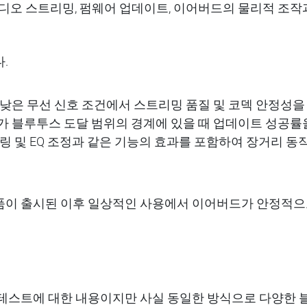
디오
스트리밍
,
펌웨어
업데이트
,
이어
버드
의
물리적
조작
.
낮은
무선
신호
조건에서
스트리밍
품질
및
코덱
안정성을
가
블루투스 도달
범위의
경계
에
있을
때
업데이트
성공률
링
및
EQ
조정
과
같은
기능의
효과를
포함하여
장거리
동
품이 출시된 이후
일상적인
사용에서
이어
버드
가
안정적으
테스트에 대한 내용이지만 사실 동일한 방식으로
다양한