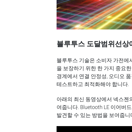
블루투스
도달범위선상
블루투스 기술은
소비자
가전에
을
보장하기
위한
한
가지
중요한
경계에서
연결
안정성
,
오디오
품
테스트하고
최적화해야
합니다
.
아래의 최신
동영상에서
넥
스
젠
여줍니다
.
Bluetooth
LE
이어
버드
발견할
수
있는
방법을
보여줍니