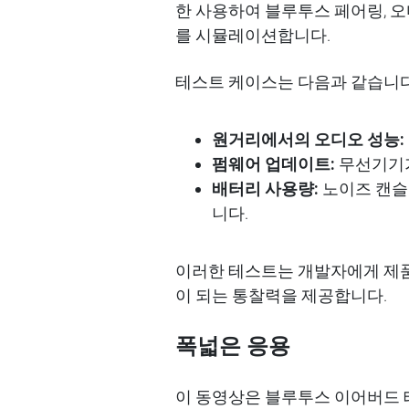
한 사용하여
블루투스
페어링
,
오
를
시뮬레이션합니다
.
테스트 케이스는 다음과 같습니다
원거리에서의
오디오
성능
:
펌웨어
업데이트
:
무선기기
배터리
사용량
:
노이즈
캔슬
니다
.
이러한
테스트는
개발자에게 제
이
되는
통찰력을
제공합니다
.
폭넓은
응용
이
동영상은 블루투스
이어
버드 