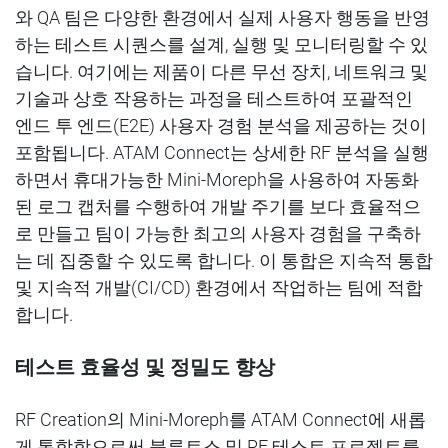
와
QA
팀은
다양한
환경에서
실제
사용자
행동을
반영
하는
테스트
시퀀스
를
설계
,
실행
및
모니터링할
수
있
습니다
.
여기에는
제품이
다른
무선
장치
,
네트워크
및
기술과
상호
작용하는 과정을
테스트하여
포괄적인
엔드 투 엔드
(E2E)
사용자
경험
분석을
제공하는
것이
포함됩니다
.
ATAM Connect
는
상세
한
RF
분석을
실행
하면서
휴대가능한
Mini-Moreph
을
사용하여
자동화
된
로그
캡처
를
수행하여
개발
주기를
보다
효율적으
로
만들고
팀이
가능한
최고의
사용자
경험을
구축하
는
데
집중할
수
있도록
합니다
.
이
통합은
지속적
통합
및
지속적
개발
(CI/CD)
환경에서
작업하는
팀에
적합
합니다
.
테스트
효율성
및
정밀도
향상
RF Creation
의
Mini-Moreph
를
ATAM Connect
에
새롭
게
통합
함으로써
블루트스
및
RF
테스트
프로젝트를