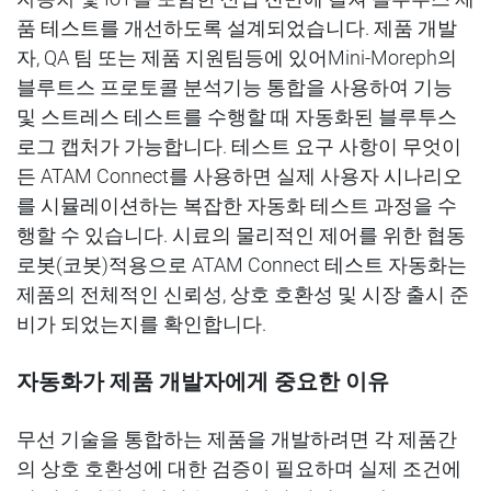
품
테스트를
개선하도록
설계되었습니다
.
제품
개발
자
,
QA
팀
또는
제품
지원팀등
에 있어
Mini-Moreph
의
블루트스
프로토콜
분석기능
통합을 사용하여 기능
및 스트레스
테스트를
수행할
때
자동화된
블루투스
로그
캡처가
가능합니다
.
테스트
요구
사항이
무엇이
든
ATAM Connect
를
사용하면
실제
사용자
시나리오
를
시뮬레이션하는
복잡한
자동화
테스트
과정을
수
행할
수 있습니다
.
시료의 물리적인 제어를 위한 협동
로봇(
코봇
)
적용으로
ATAM Connect
테스트
자동화는
제품의
전체적인
신뢰성
,
상호
호환성
및 시장 출시 준
비가 되었는지를 확인합니다
.
자동화가
제품
개발자에게
중요한
이유
무선
기술을
통합하는
제품을
개발하려면
각 제품간
의
상호
호환성에 대한 검증이
필요하며
실제
조건에