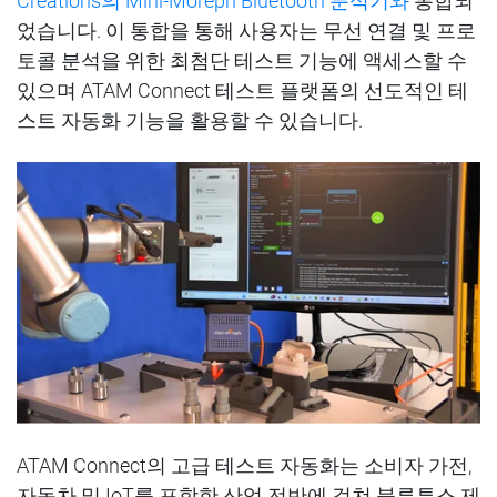
Creations
의
Mini-Moreph
Bluetooth
분석기와
통합되
었습니다
.
이
통합을
통해
사용자는
무선
연결
및
프로
토콜
분석을
위한
최첨단
테스트
기능에
액세스할
수
있으며
ATAM Connect
테스트
플랫폼의
선도적인
테
스트
자동화
기능을
활용할
수 있습니다
.
ATAM Connect
의
고급
테스트
자동화는
소비자
가전
,
자동차
및
IoT
를
포함한
산업
전반에
걸쳐
블루투스
제