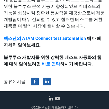
위한
블루투스
분석
기능이
향상
되었으며
테스트의
기능을
향상
시켜
정확한
통찰력을
제공함으로써
제품
개발팀이
매우
신뢰할
수
있고
철저한
테스트를
거친
제품을
더
빨리
시장에
출시할
수
있습니다
.
넥스젠의 ATAM Connect test automation
에 대해
자세히 알아보세요.
블루투스 개발자를 위한 강력한 테스트 자동화의 힘
에 대해 알아보려면
바로 연락
하시기 바랍니다.
공유게시물:
©2026 넥스젠 테크놀러지 코리아