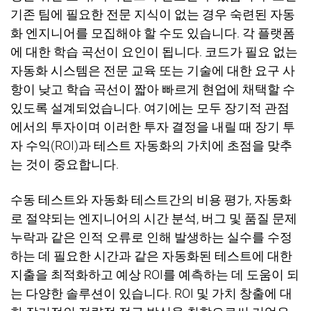
기존 팀에 필요한 전문 지식이 없는 경우 숙련된 자동
화 엔지니어를 모집해야 할 수도 있습니다
.
각 플랫폼
에 대한 학습 곡선이 요인이 됩니다
.
코드가 필요 없는
자동화 시스템은 전문 교육 또는 기술에 대한 요구 사
항이 낮고 학습 곡선이 짧아 빠르게 현업에 채택할 수
있도록 설계되었습니다
.
여기에는 모두 장기적 관점
에서의 투자이며 이러한 투자 결정을 내릴 때 장기 투
자 수익
(ROI)
과 테스트 자동화의 가치에 초점을 맞추
는 것이 중요합니다
.
수동 테스트와 자동화 테스트간의 비용
평가
,
자동화
로
절약
되는 엔지니어의
시간
분석
,
버그
및
품질
문제
누락과 같은
인
적
오류로
인해
발생하는
실수를
수정
하는
데
필요한
시간과
같은
자동화된
테스트에
대한
지출
을
최적화하고
예상
ROI
를
예측
하는
데
도움이
되
는
다양한
솔루션이
있습니다
.
ROI
및
가치
창출에
대