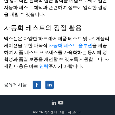
한
장기적인
전략적
접근
방식을
취함으로써
기업은
자동화
테스트
채택과
관련하여
정보에
입각
한
결정
을
내릴
수
있습니다
.
자동화
테스트의
장점
활용
넥
스젠
은
다양한
하드웨어
제품
테스트
및
QA
애플리
케이션을
위한
다목적
자동화 테스트 솔루션
을
제공
하여
제품
테스트
프로세스를 가속화하는 동시에 정
확성과
품질
보증
을
개선할
수
있도록
지원합니다
.
자
세한
내용은
바로
연락
주시기 바랍니다
.
공유게시물:
©2026 넥스젠 테크놀러지 코리아