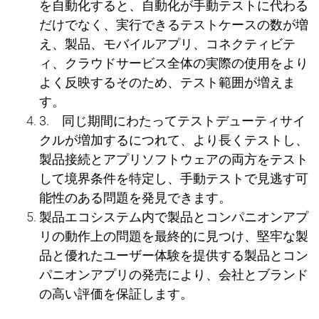
を自動化すると、自動化が手動テストに代わる
だけでなく、
実
行できるテストケ
ー
スの
数
が
増
え、製品、モバイルアプリ、コネクティビテ
ィ、クラウドサ
ー
ビス全体の
実
際の使用をより
よく反映するそのため、テスト範
囲
が
増
えま
す。
3. 同じ期間にわたってテストデュ
ー
ティサイ
クルが
増
加するにつれて、より長くテストし、
製品接
続
とアプリソフトウェアの
両
方をテスト
して境界
条
件を特定し、手動テストで見逃す可
能性のある問題を発見できます。
製品エコシステム
内
で製品とコ
ンパニオンアプ
リの動作上の問題を最終的に見つけ、堅牢な製
品と優れたユ
ー
ザ
ー
体
験
を提供する製品とコン
パニオンアプリの
発売
により、
会
社とブランド
の高い評価を保証します。