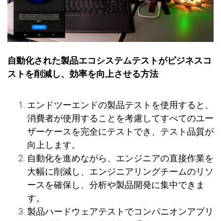
自動化された製品エコシステムテストがビジネスコ
ストを削減し、
効
率を向上させる方法
エンドツ
ー
エンドの製品テストを使用すると、
消費者が使用することを考慮してすべてのユ
ー
ザ
ー
ケ
ー
スを完全にテストでき、テスト品質が
向上します。
自動化を進めながら、エンジニアの直接作業を
大幅に削減し、エンジニアリングチ
ー
ムのリソ
ー
スを確保し、
分析や製品開
発
に集中できま
す。
製品ハ
ー
ドウェアテストでコンパニオンアプリ