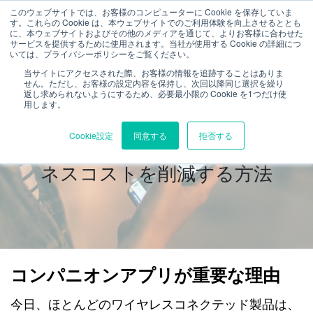
このウェブサイトでは、お客様のコンピューターに Cookie を保存していま
す。これらの Cookie は、本ウェブサイトでのご利用体験を向上させるととも
に、本ウェブサイトおよびその他のメディアを通じて、よりお客様に合わせた
サービスを提供するために使用されます。当社が使用する Cookie の詳細につ
いては、プライバシーポリシーをご覧ください。
当サイトにアクセスされた際、お客様の情報を追跡することはありま
せん。ただし、お客様の設定内容を保持し、次回以降同じ選択を繰り
返し求められないようにするため、必要最小限の Cookie を1つだけ使
用します。
製品とコンパニオンアプリを同時
Cookie設定
同意する
拒否する
にテストして、テスト時間とビジ
ネスコストを削減する方法
コンパニオンアプリが重要な理由
今日、ほとんどのワイヤレスコネクテッド
製品は、