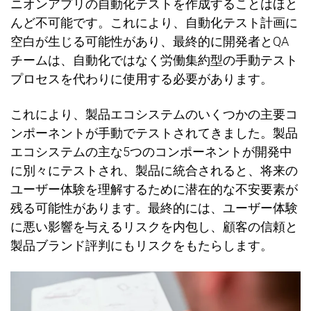
ニオンアプリの自動化テストを作成することはほと
んど不可能です。これにより、自動化テスト計
画
に
空白が生じる可能性があり、最終的に開
発
者と
QA
チ
ー
ムは、自動化ではなく
労働
集約型の手動テスト
プロセスを代わりに使用する必要があります。
これにより、製品エコシステムのいくつかの主要コ
ンポ
ー
ネントが手動でテストされてきました。製品
エコシステムの主な
5
つの
コンポ
ー
ネントが開
発
中
に別
々
にテストされ、製品に統合されると、
将来
の
ユーザー体
験
を理解するために潜在的な不安要素が
残
る可能性があります。最終的には、ユーザー体験
に
悪
い影響を与えるリスクを
内
包し、顧客の信
頼
と
製品ブランド評判にもリスクをもたらします。