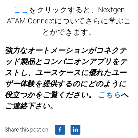
ここ
をクリックすると、
Nextgen
ATAM Connect
についてさらに
学
ぶこ
とができます。
強
力なオ
ー
トメ
ー
ションがコネクテ
ッド製品とコンパニオンアプリをテ
ストし、ユ
ー
スケ
ー
スに優れたユ
ー
ザ
ー体験
を提供するのにどのように
役立つかをご
覧
ください。
こちら
へ
ご連絡下さい。
Share this post on: