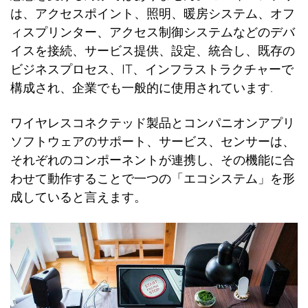
は、アクセスポイント、照明、暖房システム、オフ
ィスプリンタ
ー
、アクセス制御システムなどのデバ
イスを接
続
、サ
ー
ビス提供、設定、統合し、
既
存の
ビジネスプロセス、
IT
、インフラストラクチャーで
構成され、企業でも一般的に使用されています
.
ワイヤレスコネクテッド
製品とコンパニオンアプリ
ソフトウェアのサポ
ー
ト、サ
ー
ビス、センサ
ー
は、
それぞれのコンポ
ー
ネントが連携し、その機能に合
わせて動作することで一つの「エコシステム」を形
成していると言えます。