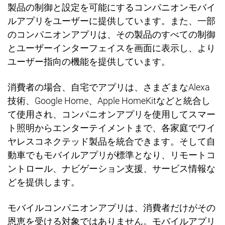
製品の制御と設定を可能にするコンパニオンモバイ
ルアプリをユ
ー
ザ
ー
に提供しています。また、一部
のコンパニオンアプリは、その製品のすべての制御
とユ
ー
ザ
ー
インタ
ー
フェイスを
画
面に表示し、より
ユ
ー
ザ
ー
指向の機能を提供しています。
消費者の場合、自宅でアプリは、さまざまな
Alexa
技術、
Google Home
、
Apple HomeKit
などと統合し
て使用され、コンパニオンアプリを使用してスマ
ー
ト照明からエンタ
ー
テイメントまで、各家庭でワイ
ヤレスコネクテッド製品を統合できます。そして自
動車でもモバイルアプリが標準となり、リモ
ー
トコ
ントロ
ー
ル、ナビゲ
ー
ション支援、サ
ー
ビス情報な
どを提供します。
モバイルコンパニオンアプリは、消費者だけがその
恩
恵を受ける対
象ではありません。モバイルアプリ