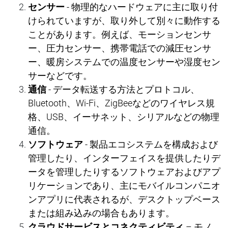
センサ
ー
-
物理的なハ
ー
ドウェアに主に取り付
けられていますが、取り外して別
々
に動作する
ことがあります。例えば、モーションセンサ
ー
、
圧
力センサ
ー
、携
帯
電話での減
圧
センサ
ー
、暖房システムでの
温
度センサ
ー
や
湿
度セン
サ
ー
などです。
通信
-
デ
ー
タ
転
送する方法とプロトコル、
Bluetooth
、
Wi-Fi
、
ZigBee
などのワイヤレス規
格、
USB
、イ
ー
サネット、シリアルなどの物理
通信。
ソフトウェア
-
製品エコシステムを構成および
管理したり、インタ
ー
フェイスを提供したりデ
ー
タを管理したりするソフトウェアおよびアプ
リケ
ー
ションであり、主にモバイルコンパニオ
ンアプリに代表されるが、デスクトップベ
ー
ス
または組み
込
みの場合もあります。
クラウドサ
ー
ビスとコネクティビティ
–
モノ