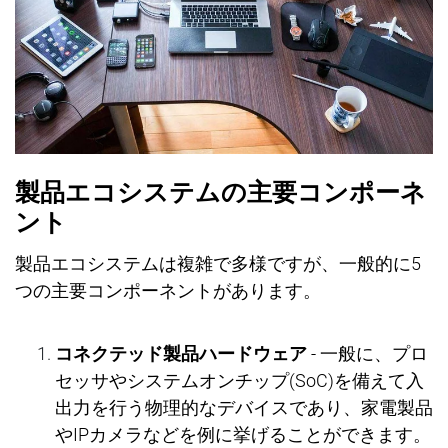
製品エコシステムの主要コンポ
ー
ネ
ント
製品エコシステムは複
雑
で多
様
ですが、一般的に
5
つの主要コンポ
ー
ネントがあります。
コネクテッド
製品ハ
ー
ドウェア
-
一般に、プロ
セッサやシステムオンチップ
(SoC)
を備えて入
出力を行う物理的なデバイスであり、家電製品
や
IP
カメラなどを例に
挙
げることができます。