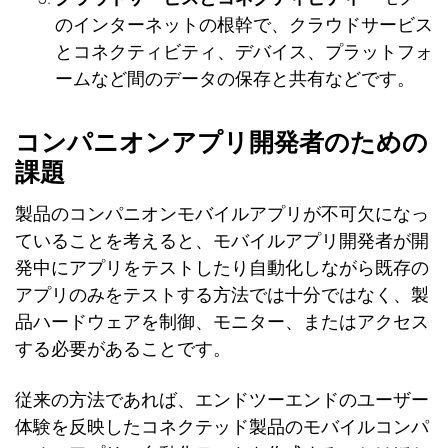
のインタ
ー
ネットの根幹で、クラウドサ
ー
ビス
とコネクティビティ、デバイス、プラットフォ
ー
ムなど間のデ
ー
タの保存と共有などです。
コンパニオンアプリ開
発
者のための
課題
製品のコンパニオンモバイルアプリが不可欠になっ
ていることを考えると、モバイルアプリ開
発
者が開
発
中にアプリをテストしたり自動化しながら
既
存の
アプリのみをテストする方法では十分ではなく、製
品ハ
ー
ドウェアを制御、モニター、またはアクセス
する必要があることです。
従来
の方法であれば、エンドツ
ー
エンドのユ
ー
ザ
ー
体験
を反映したコネクテッド製品のモバイルコンパ