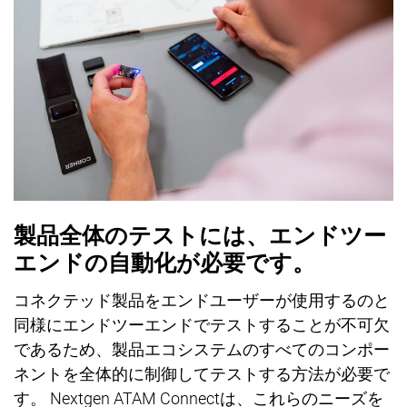
製品全体のテストには、エンドツ
ー
エンドの自動化が必要です。
コネクテッド
製品をエンドユ
ー
ザ
ー
が使用するのと
同様にエンドツ
ー
エンドでテストすることが不可欠
であるため、製品エコシステムのすべてのコンポ
ー
ネントを全体的に制御してテストする方法が必要で
す。
Nextgen ATAM Connect
は、これらのニ
ー
ズを