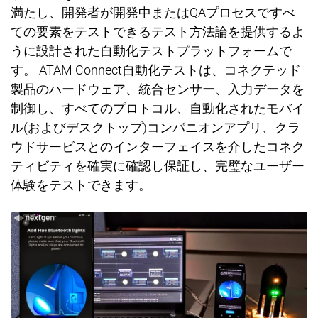
満
たし、開
発
者が開
発
中または
QA
プロセスですべ
ての要素をテストできるテスト方法論を提供するよ
うに設計された自動化テストプラットフォ
ー
ムで
す。
ATAM Connect
自動化テスト
は、コネクテッド
製品のハ
ー
ドウェア、統合センサ
ー
、入力デ
ー
タを
制御し、すべてのプロトコル、自動化
されたモバイ
ル
(
およびデスクトップ
)
コンパニオンアプリ、クラ
ウドサ
ー
ビスとのインターフェイスを介したコネク
ティビティを確
実
に確認し保証し、完璧なユーザー
体
験を
テストできます。